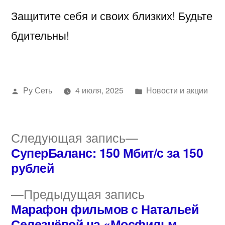
Защитите себя и своих близких! Будьте
бдительны!
Написано
Написано
Ру Сеть
4 июля, 2025
Новости и акции
автором
в
Следующая
Следующая запись
запись:
СуперБаланс: 150 Мбит/с за 150
Навигация
рублей
по
Предыдущая
Предыдущая запись
записям
запись:
Марафон фильмов с Натальей
Селезнёвой на «Мосфильм.