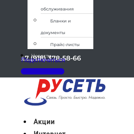
обслуживания
Бланки и
документы
Прайс-листы
Новости
+7 (918) 378-58-66
Подключиться
Личный кабинет
Меню
Акции
Интернет