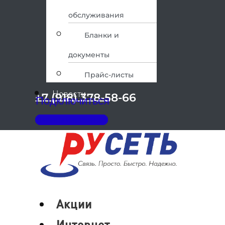
обслуживания
Бланки и
документы
Прайс-листы
Новости
+7 (918) 378-58-66
Подключиться
Личный кабинет
Меню
Акции
Интернет