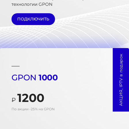
технологии GPON
ПОДКЛЮЧИТЬ
АКЦИЯ, IPTV в подарок
GPON
1000
1200
₽
По акции -25% на GPON