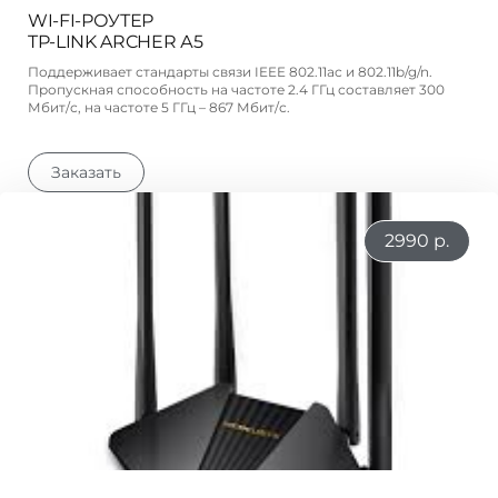
WI-FI-РОУТЕР
TP-LINK ARCHER А5
Поддерживает стандарты связи IEEE 802.11ac и 802.11b/g/n.
Пропускная способность на частоте 2.4 ГГц составляет 300
Мбит/с, на частоте 5 ГГц – 867 Мбит/с.
Заказать
2990 р.