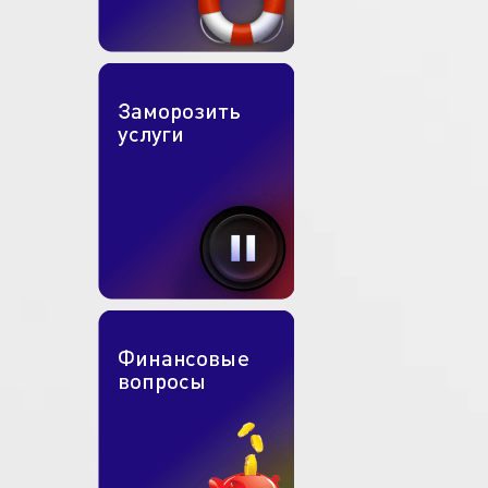
Домашний интернет в Симферополе,
Севастополе
Если вы хотите общаться в социальных сетях, читать интересные
статьи, слушать музыку и смотреть фильмы, то подключите
домашний интернет в Симферополе, Севастополе. Для вас
действуют следующие тарифы:
Эконом 20 МБТ;
Эконом 30 МБТ;
Базовый 60 МБТ;
Базовый 100 МБТ;
Прокачай 150 МБТ.
Получите возможность пользоваться сетью по цене от 420 рублей в
месяц. Наши сотрудники помогут правильно выбрать тарифный
план с оптимальной скоростью и без ущерба для бюджета.
«Телесистемы» — лучший интернет в
Крыму