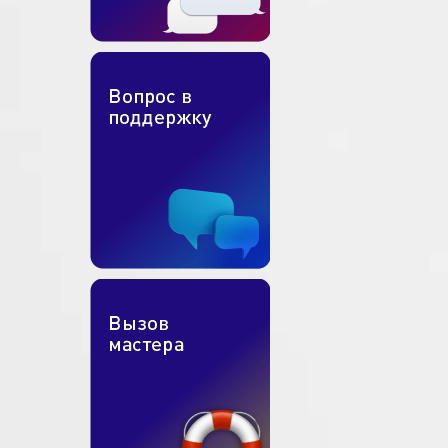
Симферополе?
Вам нужно подключить интернет в Симферополе? Тогда подайте
свою заявку в нашу компанию «Телесистемы». Работаем с
физическими и юридическими лицами.
Для жителей многоквартирных домов подключение обойдется
бесплатно (при наличии технической возможности и расходе
кабеля до 30 метров). На монтаж не нужно много времени.
Потребуется только:
протянуть кабель;
сделать настройку соединения;
подключить модем.
В зависимости от технологии подключения предоставляем в
пользование кабельный или оптический модем. В своей работе
применяем технологии Docsis и GPON. Подробнее узнать о них
можно на нашем официальном сайте или у менеджеров.