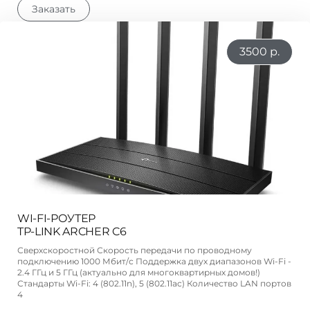
Заказать
3500 р.
WI-FI-РОУТЕР
TP-LINK ARCHER C6
Сверхскоростной Скорость передачи по проводному
подключению 1000 Мбит/с Поддержка двух диапазонов Wi-Fi -
2.4 ГГц и 5 ГГц (актуально для многоквартирных домов!)
Стандарты Wi-Fi: 4 (802.11n), 5 (802.11ac) Количество LAN портов
4