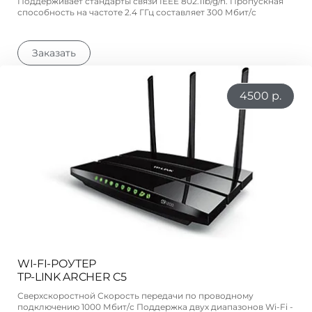
Поддерживает стандарты связи IEEE 802.11b/g/n. Пропускная
способность на частоте 2.4 ГГц составляет 300 Мбит/с
Заказать
4500 р.
WI-FI-РОУТЕР
TP-LINK ARCHER C5
Сверхскоростной Скорость передачи по проводному
подключению 1000 Мбит/с Поддержка двух диапазонов Wi-Fi -