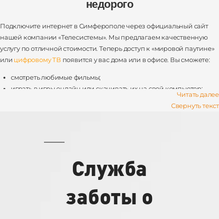
недорого
Подключите интернет в Симферополе через официальный сайт
нашей компании «Телесистемы». Мы предлагаем качественную
услугу по отличной стоимости. Теперь доступ к «мировой паутине»
или
цифровому ТВ
появится у вас дома или в офисе. Вы сможете:
смотреть любимые фильмы;
играть в игры онлайн или скачивать их на свой компьютер;
Читать далее
получать актуальную информацию из мира политики, спорта и
Свернуть текст
шоу-бизнеса;
слушать музыку;
скачивать программы, книги, приложения для гаджетов;
общаться в социальных сетях.
Служба
Интернет объединяет миллиарды людей со всего мира. С его
помощью можно быстро связаться с родственниками или
друзьями, которые живут на другом континенте. Еще недавно это
заботы о
казалось фантастикой. Но теперь мы все находимся друг от друга
на предельно малом расстоянии.