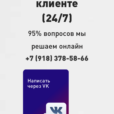
клиенте
Как подключить интернет в Севастополе?
(24/7)
Чтобы подключить интернет в Севастополе, вам нужно выбрать
провайдера, подать заявку и дождаться монтажа оборудования.
Предлагаем вам стать нашим клиентом на привлекательных и
95% вопросов мы
выгодных условиях.
решаем онлайн
отличные цены на все тарифы;
высокая скорость интернета;
+7 (918) 378-58-66
отсутствие обрывов сети;
полезные консультации и круглосуточная техподдержка;
бесплатное подключение для жителей многоквартирных
домов.
Мы постоянно находимся с вами на связи. При любой проблеме
можно позвонить менеджерам компании, которые оперативно все
исправят. Мы ценим наших клиентов, заботимся о них и радуем
интересными предложениями.
Можно ли подключить интернет в