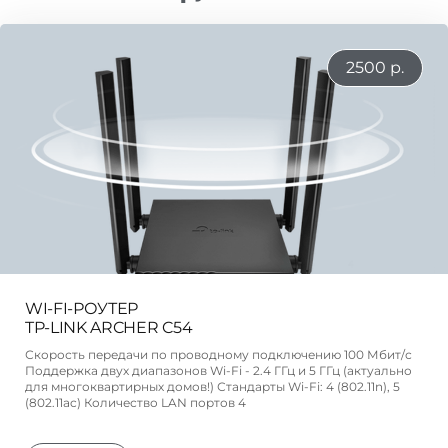
2500 р.
WI-FI-РОУТЕР
TP-LINK ARCHER C54
Скорость передачи по проводному подключению 100 Мбит/с
Поддержка двух диапазонов Wi-Fi - 2.4 ГГц и 5 ГГц (актуально
для многоквартирных домов!) Стандарты Wi-Fi: 4 (802.11n), 5
(802.11ac) Количество LAN портов 4