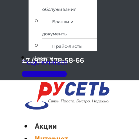
обслуживания
Бланки и
документы
Прайс-листы
Новости
+7 (918) 378-58-66
Подключиться
Личный кабинет
Меню
Акции
Интернет