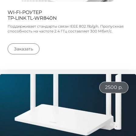
WI-FI-РОУТЕР
TP-LINK TL-WR840N
Поддерживает стандарты связи IEEE 802.11b/g/n. Пропускная
способность на частоте 2.4 ГГц составляет 300 Мбит/с.
Заказать
2500 р.