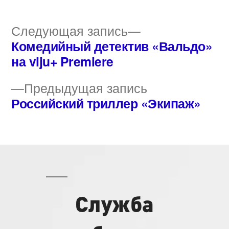
Следующая
Следующая запись
запись:
Комедийный детектив «Вальдо»
Навигация
на viju+ Premiere
по
Предыдущая
Предыдущая запись
записям
запись:
Российский триллер «Экипаж»
Служба