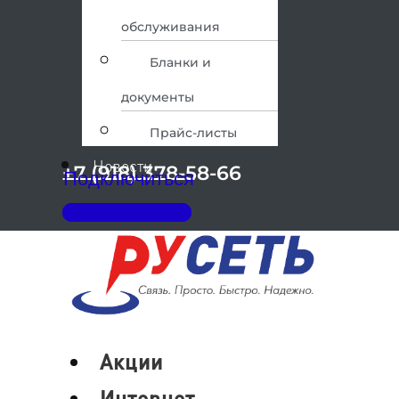
обслуживания
Бланки и
документы
Прайс-листы
Новости
+7 (918) 378-58-66
Подключиться
Личный кабинет
Меню
Акции
Интернет