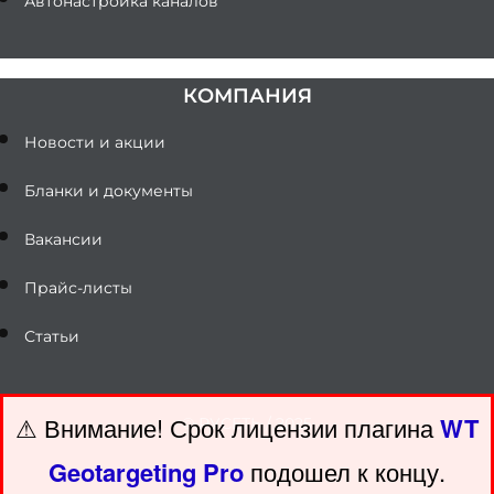
Автонастройка каналов
КОМПАНИЯ
Новости и акции
Бланки и документы
Вакансии
Прайс-листы
Статьи
⚠ Внимание! ️Срок лицензии плагина
WT
© РУСЕТЬ / 2025
Geotargeting Pro
подошел к концу.