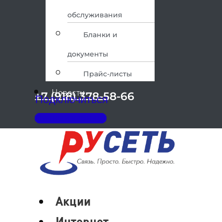
обслуживания
Бланки и
документы
Прайс-листы
Новости
+7 (918) 378-58-66
Подключиться
Личный кабинет
Меню
Акции
Интернет