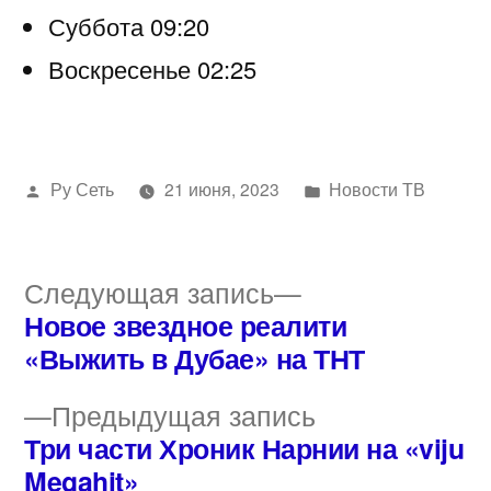
Суббота 09:20
Воскресенье 02:25
Написано
Написано
Ру Сеть
21 июня, 2023
Новости ТВ
автором
в
Следующая
Следующая запись
запись:
Новое звездное реалити
Навигация
«Выжить в Дубае» на ТНТ
по
Предыдущая
Предыдущая запись
записям
запись:
Три части Хроник Нарнии на «viju
Megahit»