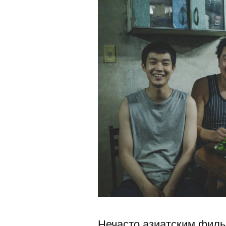
Нечасто азиатским филь