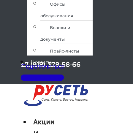
Офисы
обслуживания
Бланки и
документы
Прайс-листы
Новости
+7 (918) 378-58-66
Подключиться
Личный кабинет
Меню
Акции