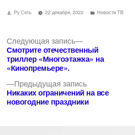
Написано
Написано
Ру Сеть
22 декабря, 2022
Новости ТВ
автором
в
Следующая
Следующая запись
запись:
Смотрите отечественный
Навигация
триллер «Многоэтажка» на
по
«Кинопремьере».
записям
Предыдущая
Предыдущая запись
запись:
Никаких ограничений на все
новогодние праздники