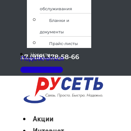
обслуживания
Бланки и
документы
Прайс-листы
Новости
+7 (918) 378-58-66
Подключиться
Личный кабинет
Меню
Акции
Интернет