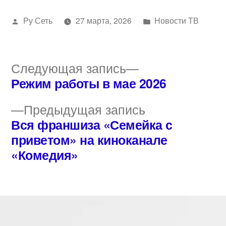
Написано
Написано
Ру Сеть
27 марта, 2026
Новости ТВ
автором
в
Следующая
Следующая запись
запись:
Режим работы в мае 2026
Навигация
Предыдущая
Предыдущая запись
по
запись:
Вся франшиза «Семейка с
записям
приветом» на киноканале
«Комедия»