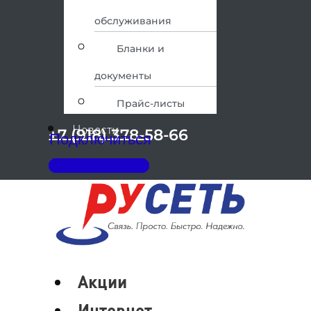
обслуживания
Бланки и
документы
Прайс-листы
Новости
+7 (918) 378-58-66
Подключиться
Личный кабинет
Меню
Акции
Интернет