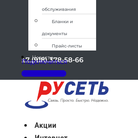
обслуживания
Бланки и
документы
Прайс-листы
Новости
+7 (918) 378-58-66
Подключиться
Личный кабинет
Меню
Акции
Интернет