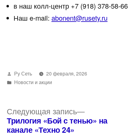
в наш колл-центр +7 (918) 378-58-66
Наш e-mail:
abonent@rusety.ru
Написано
Ру Сеть
20 февраля, 2026
автором
Написано
Новости и акции
в
Следующая
Следующая запись
запись:
Трилогия «Бой с тенью» на
Навигация
канале «Техно 24»