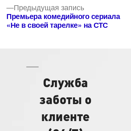
по
Предыдущая
Предыдущая запись
записям
запись:
Премьера комедийного сериала
«Не в своей тарелке» на СТС
Служба
заботы о
клиенте