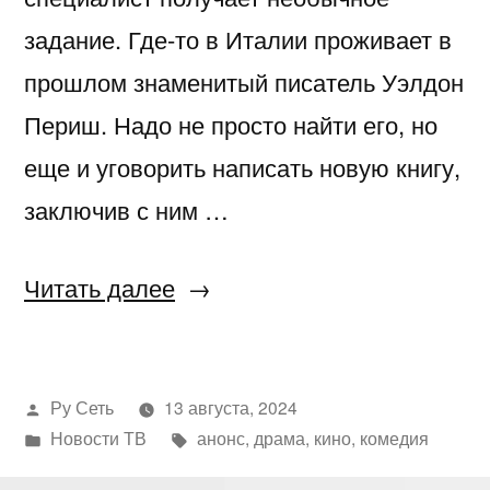
задание. Где-то в Италии проживает в
прошлом знаменитый писатель Уэлдон
Периш. Надо не просто найти его, но
еще и уговорить написать новую книгу,
заключив с ним …
«Летняя
Читать далее
европейская
комедийная
Написано
Ру Сеть
13 августа, 2024
драма
автором
Написано
Метки:
Новости ТВ
анонс
,
драма
,
кино
,
комедия
«Тени
в