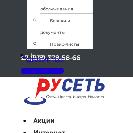
обслуживания
Бланки и
документы
Прайс-листы
Новости
+7 (918) 378-58-66
Подключиться
Личный кабинет
Меню
Акции
Интернет